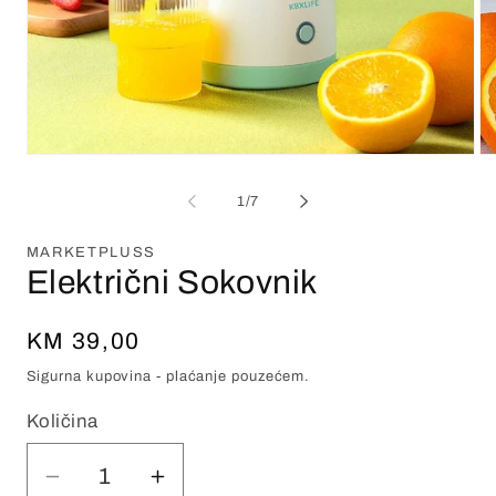
1
/
7
MARKETPLUSS
Električni Sokovnik
Redovna
KM 39,00
cijena
Sigurna kupovina - plaćanje pouzećem.
Količina
Smanjite
Povećajte