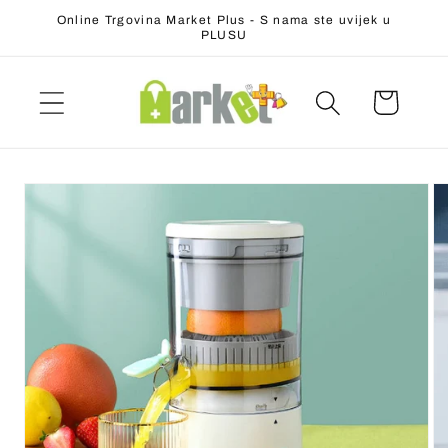
Preskoči
Online Trgovina Market Plus - S nama ste uvijek u
na
PLUSU
sadržaj
Preskočite
na
informacije
o
proizvodu