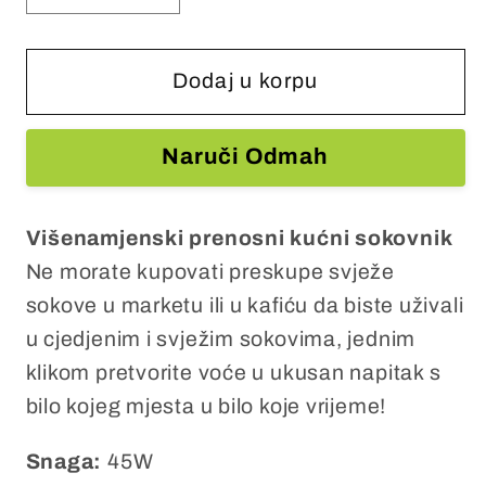
količinu
količinu
za
za
Električni
Električni
Dodaj u korpu
Sokovnik
Sokovnik
Naruči Odmah
Višenamjenski prenosni kućni sokovnik
Ne morate kupovati preskupe svježe
sokove u marketu ili u kafiću da biste uživali
u cjedjenim i svježim sokovima, jednim
klikom pretvorite voće u ukusan napitak s
bilo kojeg mjesta u bilo koje vrijeme!
Snaga:
45W