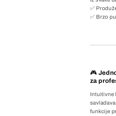
✅ Produže
✅ Brzo pu
🎮
Jedno
za profe
Intuitivn
savladava
funkcije p