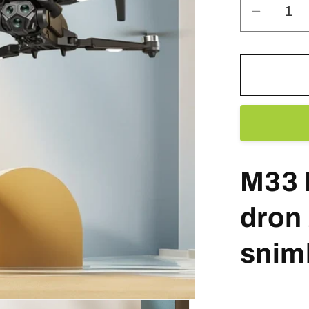
Smanjit
količinu
za
Pametn
DRON
M33
Max
M33 
dron
snimk