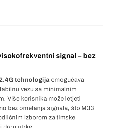
visokofrekventni signal – bez
2.4G tehnologija
omogućava
stabilnu vezu sa minimalnim
. Više korisnika može letjeti
no bez ometanja signala, što M33
odličnim izborom za timske
 i dron utrke.