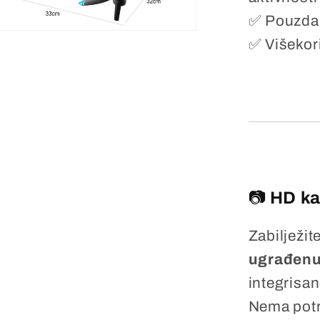
✅ Pouzda
✅ Višekor
📷
HD ka
Zabilježit
ugrađenu
integrisa
Nema potr