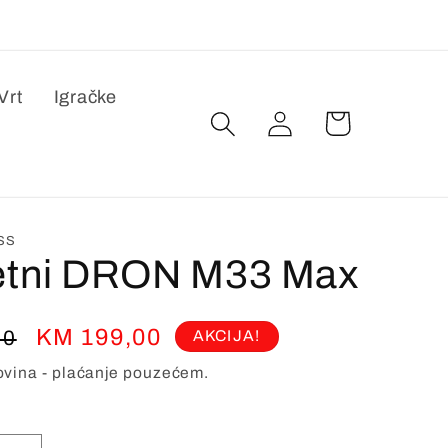
Vrt
Igračke
Ulogovati
se
SS
tni DRON M33 Max
a
Prodajna
KM 199,00
00
AKCIJA!
cijena
vina - plaćanje pouzećem.