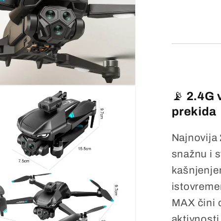
📡
2.4G 
prekida
Najnovija
snažnu i 
kašnjenjem
istovreme
MAX čini 
aktivnosti