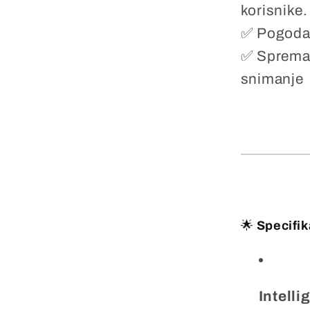
korisnike.
✅ Pogodan
✅ Spreman
snimanje
🌟
Specifik
Intelli