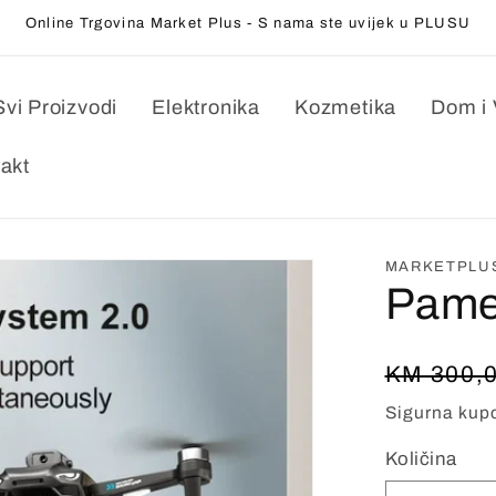
Online Trgovina Market Plus - S nama ste uvijek u PLUSU
Svi Proizvodi
Elektronika
Kozmetika
Dom i 
akt
MARKETPLU
Pame
Redovn
KM 300,
cijena
Sigurna kupo
Količina