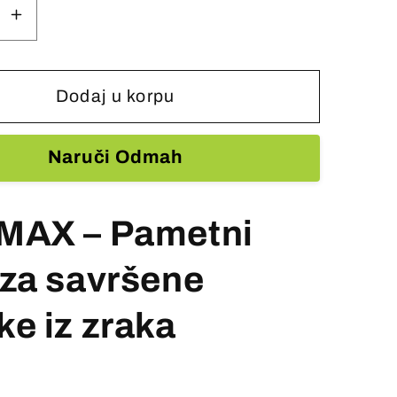
e
Povećajte
količinu
za
i
Pametni
Dodaj u korpu
DRON
M33
Naruči Odmah
Max
MAX – Pametni
 za savršene
e iz zraka