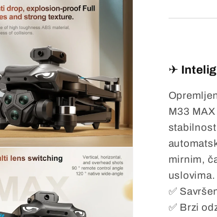
✈
Inteli
Opremlje
M33 MAX p
stabilnost
automatske
mirnim, č
uslovima.
✅ Savršen
✅ Brzi od