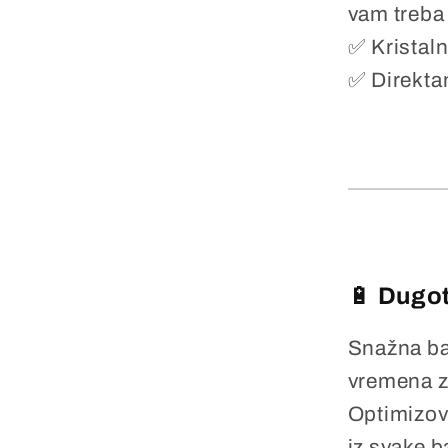
vam treba 
✅ Kristaln
✅ Direktan
🔋
Dugot
Snažna ba
vremena za
Optimizov
iz svake 