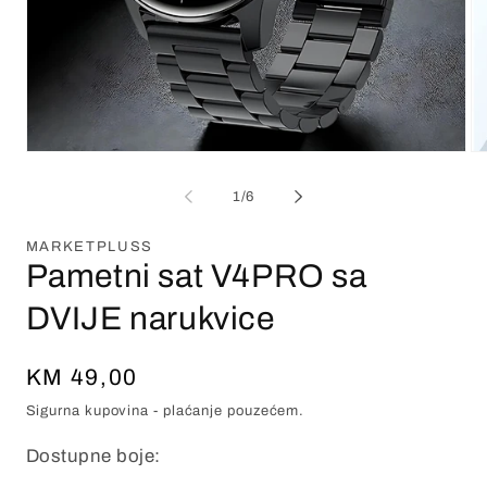
1
/
6
MARKETPLUSS
Pametni sat V4PRO sa
DVIJE narukvice
Redovna
KM 49,00
cijena
Sigurna kupovina - plaćanje pouzećem.
Dostupne boje: