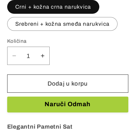
Crni + kožna crna narukvica
Srebreni + kožna smeđa narukvica
Količina
Smanjite
Povećajte
količinu
količinu
za
za
Pametni
Pametni
Dodaj u korpu
sat
sat
V4PRO
V4PRO
Naruči Odmah
sa
sa
DVIJE
DVIJE
narukvice
narukvice
Elegantni Pametni Sat