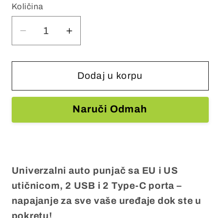
Količina
Smanjite
Povećajte
količinu
količinu
za
za
Univerzalni
Univerzalni
Dodaj u korpu
auto
auto
punjač
punjač
Naruči Odmah
sa
sa
EU
EU
i
i
US
US
utičnicom,
utičnicom,
Univerzalni auto punjač sa EU i US
2
2
utičnicom, 2 USB i 2 Type-C porta –
USB
USB
napajanje za sve vaše uređaje dok ste u
i
i
pokretu!