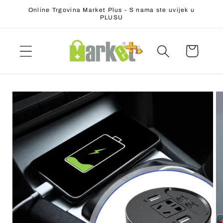
Preskoči
Online Trgovina Market Plus - S nama ste uvijek u
na
PLUSU
sadržaj
Preskočite
na
informacije
o
proizvodu