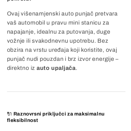
2
2
Type-
Type-
Ovaj višenamjenski auto punjač pretvara
C
C
vaš automobil u pravu mini stanicu za
porta
porta
napajanje, idealnu za putovanja, duge
vožnje ili svakodnevnu upotrebu. Bez
obzira na vrstu uređaja koji koristite, ovaj
punjač nudi pouzdan i brz izvor energije –
direktno iz
auto upaljača
.
🔌
Raznovrsni priključci za maksimalnu
fleksibilnost