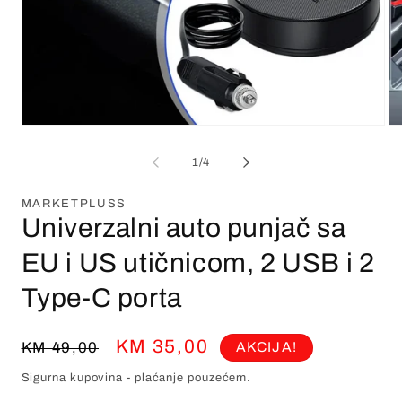
1
/
4
MARKETPLUSS
Univerzalni auto punjač sa
EU i US utičnicom, 2 USB i 2
Type-C porta
Redovna
Prodajna
KM 35,00
KM 49,00
AKCIJA!
cijena
cijena
Sigurna kupovina - plaćanje pouzećem.